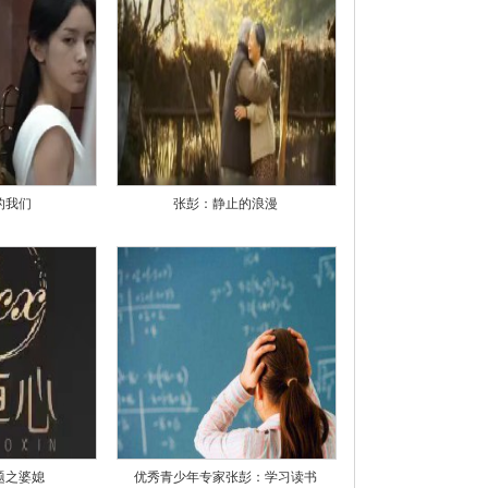
的我们
张彭：静止的浪漫
题之婆媳
优秀青少年专家张彭：学习读书